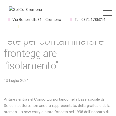
Antares nel Consorzio
Via Bonomelli, 81 - Cremona
Tel. 0372 1786314
Solco. “Entrare in una
rete per contaminarsi e
fronteggiare
l’isolamento”
10 Luglio 2024
Antares entra nel Consorzio portando nella base sociale di
Solco il settore, non ancora rappresentato, della grafica e della
stampa. La new entry è stata fondata nel 1998 dall’incontro di