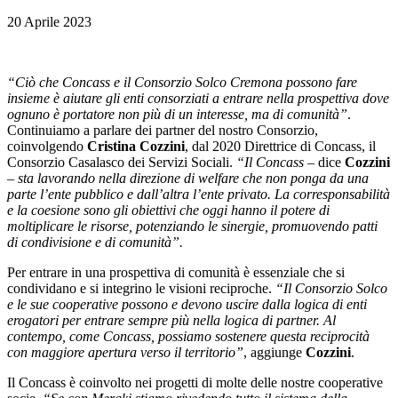
20 Aprile 2023
“Ciò che Concass e il Consorzio Solco Cremona possono fare
insieme è aiutare gli enti consorziati a entrare nella prospettiva dove
ognuno è portatore non più di un interesse, ma di comunità”
.
Continuiamo a parlare dei partner del nostro Consorzio,
coinvolgendo
Cristina Cozzini
, dal 2020 Direttrice di Concass, il
Consorzio Casalasco dei Servizi Sociali.
“Il Concass –
dice
Cozzini
–
sta lavorando nella direzione di welfare che non ponga da una
parte l’ente pubblico e dall’altra l’ente privato
. La corresponsabilità
e la coesione sono gli obiettivi che oggi hanno il potere di
moltiplicare le risorse, potenziando le sinergie, promuovendo patti
di condivisione e di comunità”.
Per entrare in una prospettiva di comunità è essenziale che si
condividano e si integrino le visioni reciproche.
“Il Consorzio Solco
e le sue cooperative possono e devono uscire dalla logica di enti
erogatori per entrare sempre più nella logica di partner. Al
contempo, come Concass, possiamo sostenere questa reciprocità
con maggiore apertura verso il territorio”
, aggiunge
Cozzini
.
Il Concass è coinvolto nei progetti di molte delle nostre cooperative