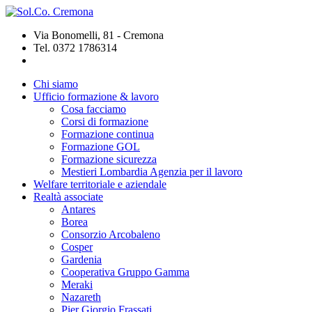
Via Bonomelli, 81 - Cremona
Tel. 0372 1786314
Chi siamo
Ufficio formazione & lavoro
Cosa facciamo
Corsi di formazione
Formazione continua
Formazione GOL
Formazione sicurezza
Mestieri Lombardia Agenzia per il lavoro
Welfare territoriale e aziendale
Realtà associate
Antares
Borea
Consorzio Arcobaleno
Cosper
Gardenia
Cooperativa Gruppo Gamma
Meraki
Nazareth
Pier Giorgio Frassati