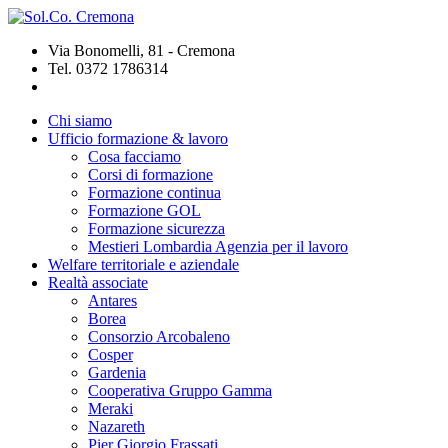
Via Bonomelli, 81 - Cremona
Tel. 0372 1786314
Chi siamo
Ufficio formazione & lavoro
Cosa facciamo
Corsi di formazione
Formazione continua
Formazione GOL
Formazione sicurezza
Mestieri Lombardia Agenzia per il lavoro
Welfare territoriale e aziendale
Realtà associate
Antares
Borea
Consorzio Arcobaleno
Cosper
Gardenia
Cooperativa Gruppo Gamma
Meraki
Nazareth
Pier Giorgio Frassati