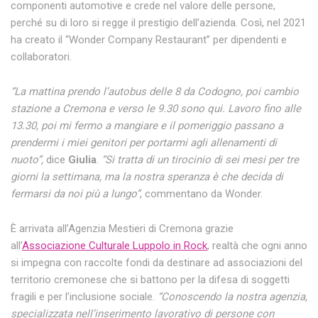
componenti automotive e crede nel valore delle persone,
perché su di loro si regge il prestigio dell’azienda. Così, nel 2021
ha creato il “Wonder Company Restaurant” per dipendenti e
collaboratori.
“La mattina prendo l’autobus delle 8 da Codogno, poi cambio
stazione a Cremona e verso le 9.30 sono qui. Lavoro fino alle
13.30, poi mi fermo a mangiare e il pomeriggio passano a
prendermi i miei genitori per portarmi agli allenamenti di
nuoto”,
dice
Giulia
.
“Si tratta di un tirocinio di sei mesi per tre
giorni la settimana, ma la nostra speranza è che decida di
fermarsi da noi più a lungo”
, commentano da Wonder.
È arrivata all’Agenzia Mestieri di Cremona grazie
all’
Associazione Culturale Luppolo in Rock
, realtà che ogni anno
si impegna con raccolte fondi da destinare ad associazioni del
territorio cremonese che si battono per la difesa di soggetti
fragili e per l’inclusione sociale.
“Conoscendo la nostra agenzia,
specializzata nell’inserimento lavorativo di persone con