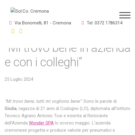
Giulia, da Codogno a
Via Bonomelli, 81 - Cremona
Tel. 0372 1786314
Cremona per Wonder.
“Mi trovo bene in azienda
e con i colleghi”
25 Luglio 2024
“Mi trovo bene, tutti mi vogliono bene”
. Sono le parole di
Giulia
, ragazza di 21 anni di Codogno (LO), diplomata all’Istituto
Tecnico Agrario Antonio Tosi e inserita al Ristorante
dell’Azienda
Wonder SPA
lo scorso maggio. L’azienda
cremonese progetta e produce valvole per pneumatici e