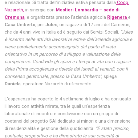
e relazionale. Si tratta dell’iniziativa estiva pensata dalla
Coop.
Nazareth,
in sinergia con
Mestieri Lombardia – sede di
Cremona
, e organizzata presso l’azienda agricola
Rigenera
e
Casa Umberto
, per
Jules
, un ragazzo di 17 anni del Camerun,
che da 4 anni vive in Italia ed è seguito dai Servizi Sociali.
“Jules
è inserito nelle attività lavorative estive dell’azienda agricola e
viene parallelamente accompagnato dal punto di vista
orientativo in un percorso di sviluppo e valutazione delle
competenze. Condivide gli spazi e i tempi di vita con i ragazzi
della Prima accoglienza e risiede dal lunedì al venerdì, con il
consenso genitoriale, presso la Casa Umberto”
, spiega
Daniela
, operatrice Nazareth di riferimento.
L’esperienza ha coperto le 4 settimane di luglio e ha coniugato
il lavoro con attività mirate, tra le quali un’esperienza
laboratoriale di incontro e condivisione con un gruppo di
coetanei del progetto SAI dedicato ai minori e una dimensione
di residenzialità e gestione della quotidianità.
“È stato preciso,
puntuale, propositivo e ha dimostrato le sue capacità di