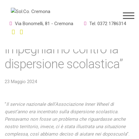
Maria Luisa, Inner Wheel
Via Bonomelli, 81 - Cremona
Tel. 0372 1786314
Club di Cremona: “Ci
impegniamo contro la
dispersione scolastica”
23 Maggio 2024
“
Il service nazionale dell’Associazione Inner Wheel di
quest’anno era incentrato sulla dispersione scolastica.
Pensavamo non fosse un problema che riguardasse anche
nostro territorio, invece, ci è stata illustrata una situazione
complessa, così abbiamo deciso di aiutare nei doposcuola
“.