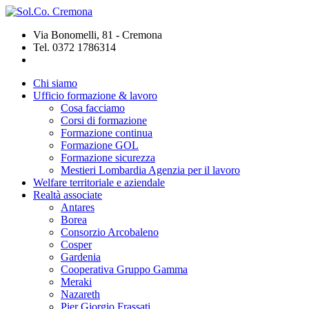
Via Bonomelli, 81 - Cremona
Tel. 0372 1786314
Chi siamo
Ufficio formazione & lavoro
Cosa facciamo
Corsi di formazione
Formazione continua
Formazione GOL
Formazione sicurezza
Mestieri Lombardia Agenzia per il lavoro
Welfare territoriale e aziendale
Realtà associate
Antares
Borea
Consorzio Arcobaleno
Cosper
Gardenia
Cooperativa Gruppo Gamma
Meraki
Nazareth
Pier Giorgio Frassati