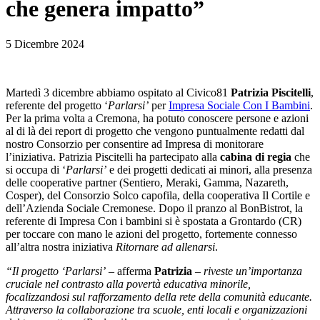
che genera impatto”
5 Dicembre 2024
Martedì 3 dicembre abbiamo ospitato al Civico81
Patrizia Piscitelli
,
referente del progetto ‘
Parlarsi’
per
Impresa Sociale Con I Bambini
.
Per la prima volta a Cremona, ha potuto conoscere persone e azioni
al di là dei report di progetto che vengono puntualmente redatti dal
nostro Consorzio per consentire ad Impresa di monitorare
l’iniziativa. Patrizia Piscitelli ha partecipato alla
cabina di regia
che
si occupa di ‘
Parlarsi’
e dei progetti dedicati ai minori, alla presenza
delle cooperative partner (Sentiero, Meraki, Gamma, Nazareth,
Cosper), del Consorzio Solco capofila, della cooperativa Il Cortile e
dell’Azienda Sociale Cremonese. Dopo il pranzo al BonBistrot, la
referente di Impresa Con i bambini si è spostata a Grontardo (CR)
per toccare con mano le azioni del progetto, fortemente connesso
all’altra nostra iniziativa
Ritornare ad allenarsi
.
“Il progetto ‘Parlarsi’
– afferma
Patrizia
–
riveste un’importanza
cruciale nel contrasto alla povertà educativa minorile,
focalizzandosi sul rafforzamento della rete della comunità educante.
Attraverso la collaborazione tra scuole, enti locali e organizzazioni