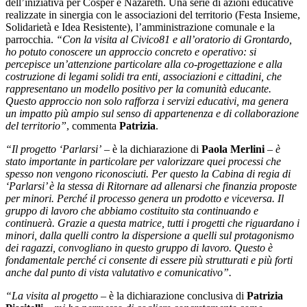
dell’iniziativa per Cosper e Nazareth. Una serie di azioni educative
realizzate in sinergia con le associazioni del territorio (Festa Insieme,
Solidarietà e Idea Resistente), l’amministrazione comunale e la
parrocchia.
“Con la visita al Civico81 e all’oratorio di Grontardo,
ho potuto conoscere un approccio concreto e operativo: si
percepisce un’attenzione particolare alla co-progettazione e alla
costruzione di legami solidi tra enti, associazioni e cittadini, che
rappresentano un modello positivo per la comunità educante.
Questo approccio non solo rafforza i servizi educativi, ma genera
un impatto più ampio sul senso di appartenenza e di collaborazione
del territorio”
, commenta
Patrizia
.
“Il progetto ‘Parlarsi’
– è la dichiarazione di
Paola Merlini
–
è
stato importante in particolare per valorizzare quei processi che
spesso non vengono riconosciuti. Per questo la Cabina di regia di
‘Parlarsi’ è la stessa di Ritornare ad allenarsi che finanzia proposte
per minori. Perché il processo genera un prodotto e viceversa. Il
gruppo di lavoro che abbiamo costituito sta continuando e
continuerà. Grazie a questa matrice, tutti i progetti che riguardano i
minori, dalla quelli contro la dispersione a quelli sul protagonismo
dei ragazzi, convogliano in questo gruppo di lavoro. Questo è
fondamentale perché ci consente di essere più strutturati e più forti
anche dal punto di vista valutativo e comunicativo”.
“La visita al progetto –
è la dichiarazione conclusiva di
Patrizia