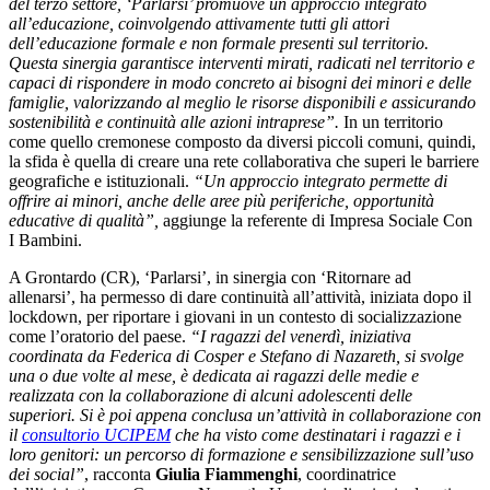
del terzo settore, ‘Parlarsi’ promuove un approccio integrato
all’educazione, coinvolgendo attivamente tutti gli attori
dell’educazione formale e non formale presenti sul territorio.
Questa sinergia garantisce interventi mirati, radicati nel territorio e
capaci di rispondere in modo concreto ai bisogni dei minori e delle
famiglie, valorizzando al meglio le risorse disponibili e assicurando
sostenibilità e continuità alle azioni intraprese”.
In un territorio
come quello cremonese composto da diversi piccoli comuni, quindi,
la sfida è quella di creare una rete collaborativa che superi le barriere
geografiche e istituzionali.
“Un approccio integrato permette di
offrire ai minori, anche delle aree più periferiche, opportunità
educative di qualità”,
aggiunge la referente di Impresa Sociale Con
I Bambini.
A Grontardo (CR), ‘Parlarsi’, in sinergia con ‘Ritornare ad
allenarsi’, ha permesso di dare continuità all’attività, iniziata dopo il
lockdown, per riportare i giovani in un contesto di socializzazione
come l’oratorio del paese.
“I ragazzi del venerdì, iniziativa
coordinata da Federica di Cosper e Stefano di Nazareth, si svolge
una o due volte al mese, è dedicata ai ragazzi delle medie e
realizzata con la collaborazione di alcuni adolescenti delle
superiori. Si è poi appena conclusa un’attività in collaborazione con
il
consultorio UCIPEM
che ha visto come destinatari i ragazzi e i
loro genitori: un percorso di formazione e sensibilizzazione sull’uso
dei social”
, racconta
Giulia Fiammenghi
, coordinatrice