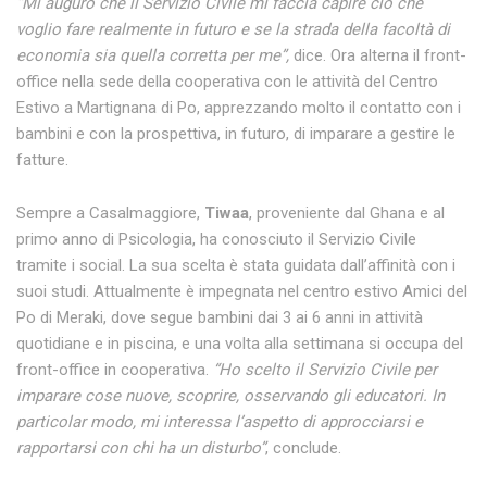
“Mi auguro che il Servizio Civile mi faccia capire ciò che
voglio fare realmente in futuro e se la strada della facoltà di
economia sia quella corretta per me”,
dice. Ora alterna il front-
office nella sede della cooperativa con le attività del Centro
Estivo a Martignana di Po, apprezzando molto il contatto con i
bambini e con la prospettiva, in futuro, di imparare a gestire le
fatture.
Sempre a Casalmaggiore,
Tiwaa
, proveniente dal Ghana e al
primo anno di Psicologia, ha conosciuto il Servizio Civile
tramite i social. La sua scelta è stata guidata dall’affinità con i
suoi studi. Attualmente è impegnata nel centro estivo Amici del
Po di Meraki, dove segue bambini dai 3 ai 6 anni in attività
quotidiane e in piscina, e una volta alla settimana si occupa del
front-office in cooperativa.
“Ho scelto il Servizio Civile per
imparare cose nuove, scoprire, osservando gli educatori. In
particolar modo, mi interessa l’aspetto di approcciarsi e
rapportarsi con chi ha un disturbo”
, conclude.