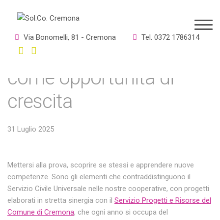
Teresa, Amal, Anuraji e
Via Bonomelli, 81 - Cremona
Tel. 0372 1786314
Tiwaa. Il Servizio Civile
come opportunità di
crescita
31 Luglio 2025
Mettersi alla prova, scoprire se stessi e apprendere nuove
competenze. Sono gli elementi che contraddistinguono il
Servizio Civile Universale nelle nostre cooperative, con progetti
elaborati in stretta sinergia con il
Servizio Progetti e Risorse del
Comune di Cremona
, che ogni anno si occupa del