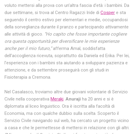
voluto mettersi alla prova con un’altra fascia d’età: i bambini. Da
due settimane, si trova al Centro Ragazzi Iride di
Cosper
e sta
seguendo il centro estivo per elementari e medie, occupandosi
della sorveglianza durante il pranzo e partecipando attivamente
alle attività di gioco.
“Ho capito che fosse importante cogliere
ora questa opportunità per diversificare le mie esperienze
anche per il mio futuro,”
afferma Amal, soddisfatta
dell’accoglienza ricevuta, soprattutto da Daniela ed Erika. Per lei,
l’esperienza con i bambini sta aiutando a sviluppare pazienza e
attenzione, e da settembre proseguirà con gli studi in
Fisioterapia a Cremona.
Nel Casalasco, troviamo altre due giovani volontarie di Servizio
Civile nella cooperativa
Meraki
.
Anuraji
ha 20 anni e si è
diplomata al liceo linguistico. Ora è iscritta alla facoltà di
Economia, ma con qualche dubbio sulla scelta. Scoperto il
Servizio Civile navigando sul web, ha cercato un progetto vicino
a casa e che le permettesse di mettersi in relazione con gli altri.