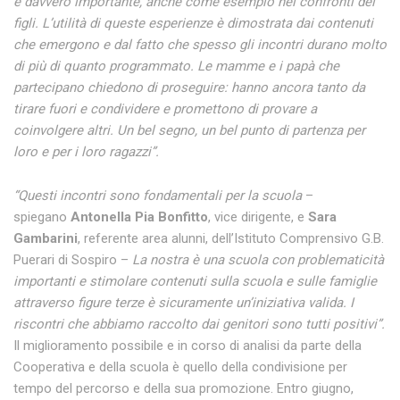
è davvero importante, anche come esempio nei confronti dei
figli. L’utilità di queste esperienze è dimostrata dai contenuti
che emergono e dal fatto che spesso gli incontri durano molto
di più di quanto programmato. Le mamme e i papà che
partecipano chiedono di proseguire: hanno ancora tanto da
tirare fuori e condividere e promettono di provare a
coinvolgere altri. Un bel segno, un bel punto di partenza per
loro e per i loro ragazzi”.
“Questi incontri sono fondamentali per la scuola
–
spiegano
Antonella Pia Bonfitto
, vice dirigente, e
Sara
Gambarini
, referente area alunni, dell’Istituto Comprensivo G.B.
Puerari di Sospiro –
La nostra è una scuola con problematicità
importanti e stimolare contenuti sulla scuola e sulle famiglie
attraverso figure terze è sicuramente un’iniziativa valida. I
riscontri che abbiamo raccolto dai genitori sono tutti positivi”.
Il miglioramento possibile e in corso di analisi da parte della
Cooperativa e della scuola è quello della condivisione per
tempo del percorso e della sua promozione. Entro giugno,