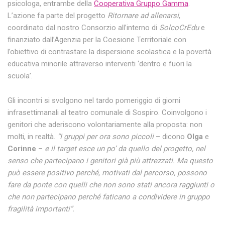
psicologa, entrambe della
Cooperativa Gruppo Gamma
.
L’azione fa parte del progetto
Ritornare ad allenarsi
,
coordinato dal nostro Consorzio all’interno di
SolcoCrEdu
e
finanziato dall’Agenzia per la Coesione Territoriale con
l’obiettivo di contrastare la dispersione scolastica e la povertà
educativa minorile attraverso interventi ‘dentro e fuori la
scuola’.
Gli incontri si svolgono nel tardo pomeriggio di giorni
infrasettimanali al teatro comunale di Sospiro. Coinvolgono i
genitori che aderiscono volontariamente alla proposta: non
molti, in realtà.
“I gruppi per ora sono piccoli
– dicono
Olga
e
Corinne
–
e il target esce un po’ da quello del progetto, nel
senso che partecipano i genitori già più attrezzati. Ma questo
può essere positivo perché, motivati dal percorso, possono
fare da ponte con quelli che non sono stati ancora raggiunti o
che non partecipano perché faticano a condividere in gruppo
fragilità importanti”.