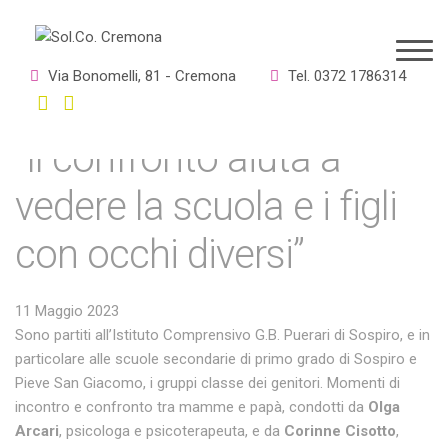
SolcoCrEdu, a Sospiro
Via Bonomelli, 81 - Cremona
Tel. 0372 1786314
partiti i gruppi di genitori.
“Il confronto aiuta a
vedere la scuola e i figli
con occhi diversi”
11 Maggio 2023
Sono partiti all’Istituto Comprensivo G.B. Puerari di Sospiro, e in
particolare alle scuole secondarie di primo grado di Sospiro e
Pieve San Giacomo, i gruppi classe dei genitori. Momenti di
incontro e confronto tra mamme e papà, condotti da
Olga
Arcari
, psicologa e psicoterapeuta, e da
Corinne Cisotto
,