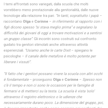
I temi affrontati sono variegati, dalla scuola che molti
vorrebbero meno prestazionale alla genitorialità, dalle nuove
tecnologie alla relazione tra pari.
“In tanti, soprattutto i papà –
raccontano
Olga
e
Corinne
–
in riferimento al rapporto con i
figli dicono spesso “si stava meglio prima” e segnalano la
difficoltà dei giovani di oggi a trovare motivazioni e a sentirsi
un gruppo classe”
. Gli incontri sono costruiti sul confronto
guidato tra genitori stimolati anche attraverso attività
esperienziali.
“Usiamo anche le carte Dixit
– spiegano le
psicologhe –
Il canale delle metafore è molto potente per
liberare i vissuti”.
“Il fatto che i genitori possano vivere la scuola con altri occhi
è fondamentale
– proseguono
Olga
e
Corinne
–
Spesso non
c’è il tempo e non ci sono le occasioni per le famiglie di
fermarsi e di metterci su la testa. La scuola è vista ‘solo’
attraverso il registro elettronico o le udienze che
necessariamente durano poco. La dimensione del gruppo, poi,