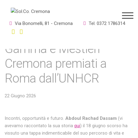
Il lavoro come spazio di
Via Bonomelli, 81 - Cremona
Tel. 0372 1786314
dignità e futuro. Gruppo
Gamma e Mestieri
Cremona premiati a
Roma dall’UNHCR
22 Giugno 2026
Incontri, opportunità e futuro.
Abdoul Rachad Dassam
(vi
avevamo raccontato la sua storia
qui
) il 18 giugno scorso ha
vissuto una tappa indimenticabile del suo percorso di vita e